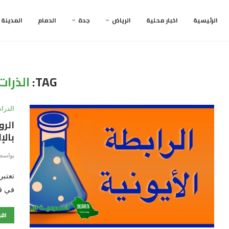
الرئيسية
اخبار محلية
الرياض
جدة
الدمام
المدينة
TAG:
الذرات
الدرا
الرو
بالإ
بواسط
تعتبر
في ق
اقر