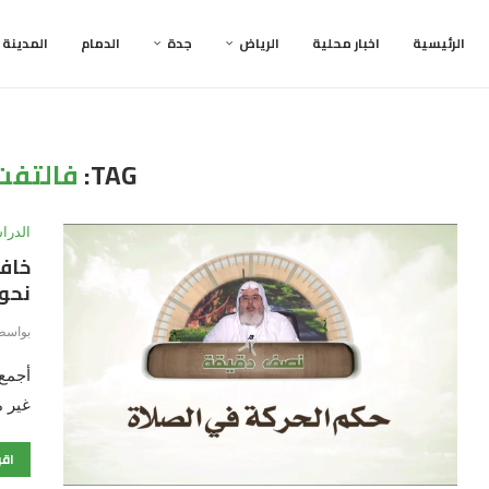
الرئيسية
اخبار محلية
الرياض
جدة
الدمام
المدينة
TAG:
فالتفت
الدرا
خافت
نحوه
بواسط
أجمع 
غير 
اقر