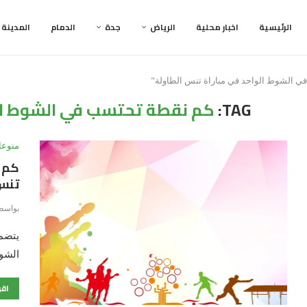
الرئيسية
اخبار محلية
الرياض
جدة
الدمام
المدينة
TAG:
كم نقطة تحتسب في الشوط الو
منوعا
كم ن
تنس
بواسط
يتضم
الشوط
اقر