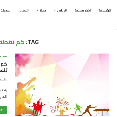
الرئيسية
اخبار محلية
الرياض
جدة
الدمام
المدينة
TAG:
كم نقطة
منوعا
كم ن
تنس
بواسط
يتضم
الشوط
اقر