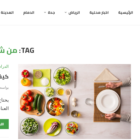
الرئيسية
اخبار محلية
الرياض
جدة
الدمام
المدينة
TAG:
من ش
الدرا
كيف 
بواسط
يحتاج
العنا
اقر