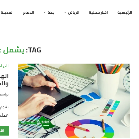
الرئيسية
اخبار محلية
الرياض
جدة
الدمام
المدينة
TAG:
يشمل ع
الدرا
اله
وال
بواسط
نقدم 
عملي
اقر