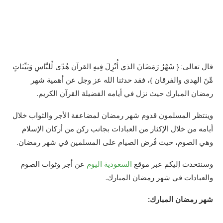
قال تعالى: { شَهْرُ رَمَضَانَ الذي أُنْزِلَ فِيهِ القرآن هُدًى لِّلنَّاسِ وَبَيِّنَاتٍ
مِّنَ الهدى والفرقان }، فقد حدثنا الله عز وجل عن أهمية شهر
رمضان المبارك حيث نزل في أيامه الفضيلة القرآن الكريم.
وينتظر المسلمون قدوم شهر رمضان لمضاعفة الأجر والثواب خلال
أيامه من خلال الإكثار من العبادات بجانب ركن من أركان الإسلام
وهي الصوم، حيث فُرض الصيام على المسلمين في شهر رمضان.
وسنتحدث إليكم عبر موقع
السعودية اليوم
عن أجر وثواب الصوم
والعبادات في شهر رمضان المبارك.
شهر رمضان المبارك: