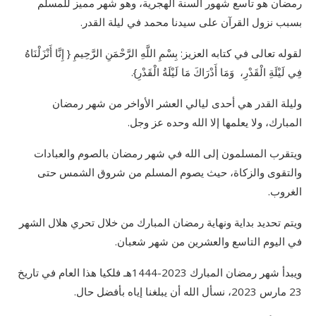
رمضان هو تاسع شهور السنة الهجرية، وهو شهر مميز للمسلم
بسبب نزول القرآن على سيدنا محمد في ليلة القدر.
لقوله تعالى في كتابه العزيز: بِسْمِ اللَّهِ الرَّحْمَنِ الرَّحِيمِ { إِنَّا أَنْزَلْنَاهُ
فِي لَيْلَةِ الْقَدْرِ، وَمَا أَدْرَاكَ مَا لَيْلَةُ الْقَدْرِ}.
وليلة القدر هي أحدى ليالي العشر الأواخر من شهر رمضان
المبارك، ولا يعلمها إلا الله وحده عز وجل.
ويتقرب المسلمون إلى الله في شهر رمضان بالصوم والعبادات
والتقوى والزكاة، حيث يصوم المسلم من شروق الشمس حتى
الغروب.
ويتم تحديد بداية ونهاية رمضان المبارك من خلال تحري هلال الشهر
في اليوم التاسع والعشرين من شهر شعبان.
ويبدأ شهر رمضان المبارك 2023-1444هـ فلكيا هذا العام في تاريخ
23 مارس 2023، نسأل الله أن يبلغنا إياه بأفضل حال.