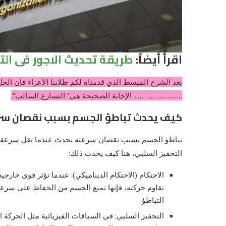
اقرأ أيضاً:
طريقة تحديث الاجور فى الت
بعد الشرح المبسط الذي قدمناه لكم طلابنا الأعزاء فإن ا
…………………….، الإجابة الصحيحة هي” التسارع السالب”.
كيف يحدث تباطؤ الجسم بسبب نقصان س
تباطؤ الجسم بسبب نقصان سرعته يحدث عندما تقل سرعة الج
التحفيز السلبي، هنا كيف يحدث ذلك:
الاحتكام (الاحتكام الديناميكي): عندما تؤثر قوى خارج
تقاوم حركته، فإنها تمنع الجسم من الحفاظ على سرعت
التباطؤ.
التحفيز السلبي: في السياقات الفيزيائية مثل الحركة ا