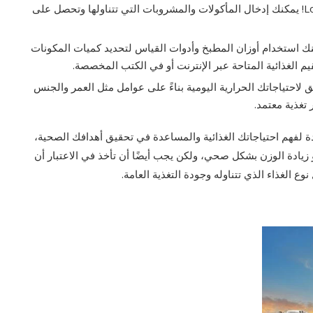
الحرارية، مثل MyFitnessPal وCronometer و Lose It! يمكنك إدخال المأكولات والمشروبات التي تتناولها وتحصل على
كنك استخدام أوزان المطبخ وأدوات القياس لتحديد كميات المكونات
 الغذائية المتاحة عبر الإنترنت أو في الكتب المخصصة.
ق لاحتياجاتك الحرارية اليومية بناءً على عوامل مثل العمر والجنس
تغذية معتمد.
ة لفهم احتياجاتك الغذائية والمساعدة في تحقيق أهدافك الصحية،
يادة الوزن بشكل صحي، ولكن يجب أيضًا أن تأخذ في الاعتبار أن
ع الغذاء الذي تتناوله وجودة التغذية العامة.