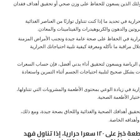
لأولئك الذين يسعون للحفاظ على وزن صحي أو تحقيق أهداف فقدان
رية في تحديد ما إذا كنت تتناول توازنًا من العناصر الغذائية
تين والدهون والكربوهيدرات والفيتامينات والمعادن.
حرارية في الحفاظ على صحة عامة جيدة وتجنب الأمراض المزمنة
مراقبة ما تأكله ومعرفة كيفية تلبية احتياجاتك الحرارية
رسون الرياضة ويسعون لتحقيق أداء بدني أفضل، فإن حساب السعرات
 بشكل صحيح لتلبية احتياجات الجسم أثناء التمرين واستعادة
ارية في زيادة الوعي بمحتوى الأطعمة والمشروبات التي تتناولها،
ختيار الأطعمة الصحية.
تحقيق أهدافك الصحية والغذائية واللحاق بصحة جيدة، ومع ذلك،
وأهدافه الخاصة.
كيفية حساب السعرات الحرارية تحتوي قطعة خبز على ١٢٠ سعرا حراريا، إذا تناول فهد