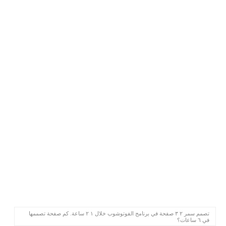
تصمم سمر ٢ ٣ صفحة في برنامج الفوتوشوب خلال ١ ٢ ساعة. كم صفحة تصممها
في ٦ ساعات؟