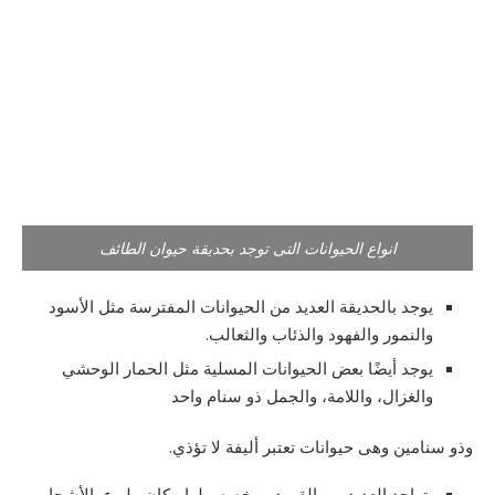
انواع الحيوانات التى توجد بحديقة حيوان الطائف
يوجد بالحديقة العديد من الحيوانات المفترسة مثل الأسود
والنمور والفهود والذئاب والثعالب.
يوجد أيضًا بعض الحيوانات المسلية مثل الحمار الوحشي
والغزال، واللامة، والجمل ذو سنام واحد
وذو سنامين وهى حيوانات تعتبر أليفة لا تؤذي.
يتواجد العديد من القرود ومخصص لها مكان مليء بالأشجار