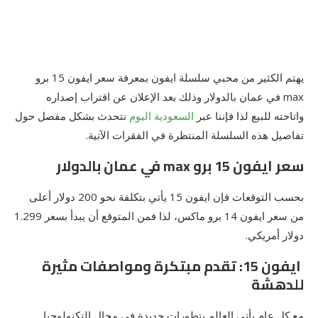
يهتم الكثير من محبي سلسلة ايفون بمعرفة سعر ايفون 15 برو
max في عمان بالدولار وذلك بعد الإعلان عن اقتراب إصداره
واتاحته للبيع لذا فإننا عبر
السعودية اليوم
نتحدث بشكل مفصل حول
تفاصيل هذه السلسلة المنتظرة في الفقرات الآتية.
سعر ايفون 15 برو max في عمان بالدولار
بحسب التوقعات فإن ايفون 15 يأتي بتكلفة نحو 200 دولار أعلى
من سعر ايفون 14 برو ماكس، لذا فمن المتوقع أن يبدأ بسعر 1.299
دولار أمريكي.
ايفون 15: تقدم مبتكرة ومواصفات مثيرة
للدهشة
مع كل عام يأتي العالم بتطورات جديدة في مجال التكنولوجيا