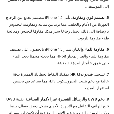
إلى الموسيقى.
5. تصميم قوي ومقاومة:
يأتي iPhone 15 بتصميم يجمع بين الزجاج
الغوريلا من الأمام والخلف، مما يزيد من متانته ومقاومته للخدوش.
بالإضافة إلى ذلك، يحمل زجاجًا سيراميكيًا مقاومًا للخدش ومعالجة
طلاء مقاومة للزيوت.
6. مقاومة للماء والغبار:
يمتاز iPhone 15 بالحصول على تصنيف
مقاومة للماء والغبار بمعيار IP68، مما يجعله محميًا تحت الماء
حتى عمق 6 أمتار لمدة 30 دقيقة.
7. تسجيل فيديو بدقة 4K
: يمكنك التقاط لحظاتك المميزة بدقة
عالية مع دعم تثبيت الجيروسكوب EIS، مما يساعد في تحسين
استقرار الفيديو.
8. دعم UWB والرسائل القصيرة عبر الأقمار الصناع
ية: تقنية UWB
تتيح للهاتف التفاعل مع الأجهزة الأخرى بشكل دقيق وفعال، بينما
يمكن للرسائل القصيرة عبر الأقمار الصناعية أن تكون آخر وسيلة