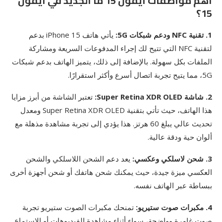
أهم مواصفات ايفون 15 ما الجديد في ايفون
15؟
1. تقنية NFC ودعم شبكات 5G:
يأتي هاتف iPhone 15 بدعم
لتقنية NFC التي تتيح لك إجراء المدفوعات السريعة ومشاركة
الملفات بكل سهولة. بالإضافة إلى ذلك، يتميز الهاتف بدعم شبكات
5G، مما يتيح تجربة اتصال أسرع وأكثر استقرارًا.
2. شاشة Super Retina XDR OLED:
تعتبر الشاشة من أبرز مزايا
هذا الهاتف، حيث تأتي بتقنية Super Retina XDR OLED ومعدل
تحديث عالي يبلغ 60 هرتز. هذا يؤدي إلى تجربة مشاهدة مذهلة مع
ألوان حية ودقة عالية.
3. شحن لاسلكي وعكسي:
يعد دعم الشحن اللاسلكي والشحن
العكسي ميزة جيدة، حيث يمكنك شحن هاتفك أو شحن أجهزة أخرى
ببساطة عبر الهاتف نفسه.
4. مكبرات صوت ستيريو:
تمنحك مكبرات الصوت ستيريو تجربة
صوت غامرة وواضحة، سواء أثناء مشاهدة الفيديوهات أو الاستماع