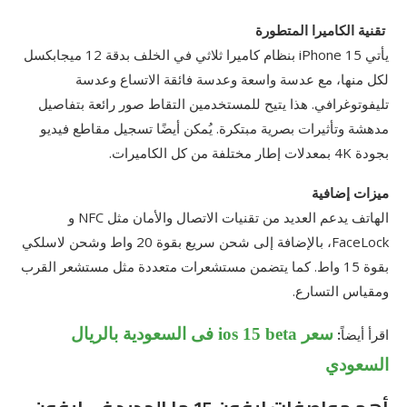
تقنية الكاميرا المتطورة
يأتي iPhone 15 بنظام كاميرا ثلاثي في الخلف بدقة 12 ميجابكسل
لكل منها، مع عدسة واسعة وعدسة فائقة الاتساع وعدسة
تليفوتوغرافي. هذا يتيح للمستخدمين التقاط صور رائعة بتفاصيل
مدهشة وتأثيرات بصرية مبتكرة. يُمكن أيضًا تسجيل مقاطع فيديو
بجودة 4K بمعدلات إطار مختلفة من كل الكاميرات.
ميزات إضافية
الهاتف يدعم العديد من تقنيات الاتصال والأمان مثل NFC و
FaceLock، بالإضافة إلى شحن سريع بقوة 20 واط وشحن لاسلكي
بقوة 15 واط. كما يتضمن مستشعرات متعددة مثل مستشعر القرب
ومقياس التسارع.
سعر ios 15 beta فى السعودية بالريال
اقرأ أيضاً
:
السعودي