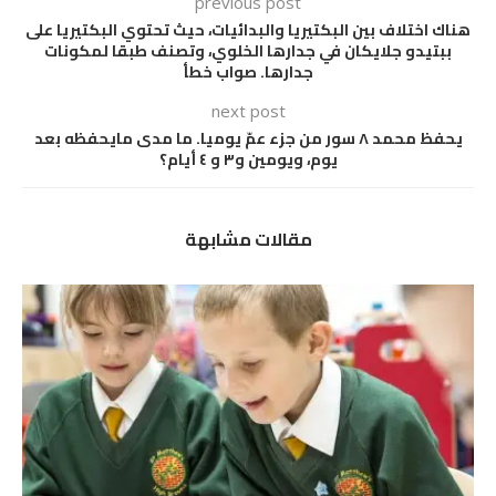
previous post
هناك اختلاف بين البكتيريا والبدائيات، حيث تحتوي البكتيريا على
ببتيدو جلايكان في جدارها الخلوي، وتصنف طبقا لمكونات
جدارها. صواب خطأ
next post
يحفظ محمد ٨ سور من جزء عمّ يوميا. ما مدى مايحفظه بعد
يوم، ويومين و٣ و ٤ أيام؟
مقالات مشابهة