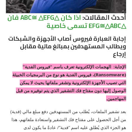
أحدث المقالات:
اذا كان △ABC≅ △EFG فان
△EFG≅△ABC تسمى خاصية
إجابة العبارة فيروس أصاب الأجهزة والشبكات
ويطالب المستهدفين بمبالغ مالية مقابل
إرجاع
الإجابة: الهجمات الإلكترونية تعرف باسم “فيروس الفدية”
(Ransomware)، فيروس الفدية هو نوع من البرمجيات الخبيثة
التي تصيب الأجهزة الإلكترونية وتشفر ملفاتها بحيث لا يمكن
الوصول إليها دون مفتاح فك التشفير الذي يتم توفيره من قبل
المهاجمين.
بعد تشفير الملفات، يُطلب من المستهدفين دفع مبلغ مالي (فدية)
من أجل الحصول على مفتاح فك التشفير واستعادة ملفاتهم، هذا
هو الجزء الذي يُطلق عليه اسم “فدية”/ عادةً ما يكون لدى