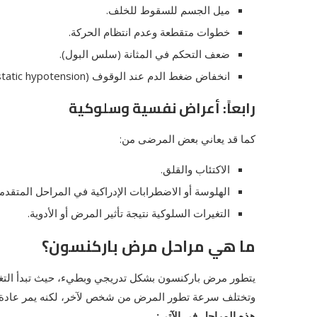
ميل الجسم للسقوط للخلف.
خطوات متقطعة وعدم انتظام الحركة.
ضعف التحكم في المثانة (سلس البول).
انخفاض ضغط الدم عند الوقوف (Orthostatic hypotension).
رابعاً: أعراض نفسية وسلوكية
كما قد يعاني بعض المرضى من:
الاكتئاب والقلق.
الهلوسة أو الاضطرابات الإدراكية في المراحل المتقدمة
التغيرات السلوكية نتيجة تأثير المرض أو الأدوية.
ما هي مراحل مرض باركنسون؟
يتطور مرض باركنسون بشكل تدريجي وبطيء، حيث تبدأ التغير
وتختلف سرعة تطور المرض من شخص لآخر، لكنه يمر عادة بمرا
هذه المراحل في الآتي: