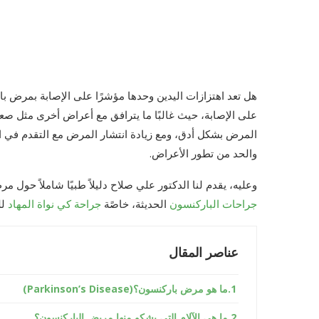
هل تعد اهتزازات اليدين وحدها مؤشرًا على الإصابة بمرض بار
على الإصابة، حيث غالبًا ما يترافق مع أعراض أخرى مثل 
المرض بشكل أدق، ومع زيادة انتشار المرض مع التقدم في ا
والحد من تطور الأعراض.
وعليه، يقدم لنا الدكتور علي صلاح دليلاً طبيًا شاملاً حول
جراحات الباركنسون
الحديثة، خاصًة
جراحة كي نواة المهاد
لل
عناصر المقال
ما هو مرض باركنسون؟(Parkinson’s Disease)
ما هي الآلام التي يشكو منها مريض الباركنسون؟