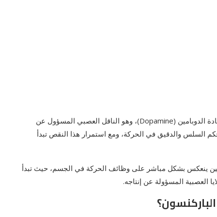
وينتج عن هذه التغيرات الخلوية انخفاض ملحوظ في إنتاج مادة الدوبامين (Dopamine)، وهو الناقل العصبي المسؤول عن
حكم السلس والدقيق في الحركة، ومع استمرار هذا النقص تبدأ
امين ينعكس بشكل مباشر على وظائف الحركة في الجسم، حيث تبدأ
يا العصبية المسؤولة عن إنتاجه.
الباركنسون؟