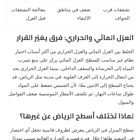
تشققات قرب
ضعف في مناطق
معالجة التشققات
الحواف
الالتقاء
قبل العزل
العزل المائي والحراري: فرق يغيّر القرار
الخلط بين العزل المائي والعزل الحراري من أكثر أسباب اختيار
نظام غير مناسب للسطح. العزل المائي يركز على منع تسرب
المياه إلى الخرسانة والسقف الداخلي، بينما العزل الحراري يحد
من انتقال الحرارة إلى الغرف العلوية. في مدينة مثل الرياض، قد
يحتاج السطح إلى الاثنين معًا، لأن الشمس تضغط على المواد
طوال ساعات النهار، ثم تكشف الأمطار الموسمية ضعف الفواصل
والميول.
لماذا تختلف أسطح الرياض عن غيرها؟
سطح المنزل في الرياض يتعرض لظروف قاسية تجعل أي اختصار
في التنفيذ ظاهرًا خلال فترة قصيرة. الحرارة العالية تسبب تمددًا