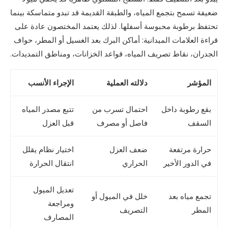
ضعيفة تسمح بتجمع المياه، والطبقة القديمة قد تبدو متماسكة بينما
تحتفظ برطوبة محبوسة أسفلها. لذلك يعتمد المختصون عادة على
قراءة العلامات الميدانية: أماكن البرك بعد الغسيل أو المطر، حواف
الجدران، نقاط تصريف المياه، قواعد الخزانات، ومناطق التمديدات.
المؤشر
دلالته العملية
الإجراء الأنسب
بقع رطوبة داخل
احتمال تسرب من
تتبع مصدر المياه
السقف
فاصل أو مصرف
قبل العزل
حرارة مرتفعة
ضعف العزل
اختيار نظام يقلل
في الدور الأخير
الحراري
انتقال الحرارة
تعديل الميول
تجمع مياه بعد
خلل في الميول أو
ومراجعة
المطر
التصريف
المصارف