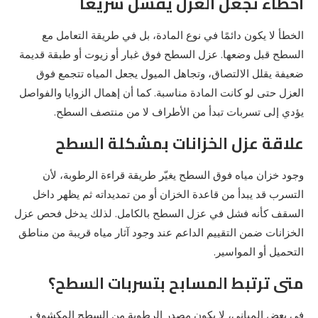
أخطاء تجعل العزل يفشل سريعًا
الخطأ لا يكون دائمًا في نوع المادة، بل في طريقة التعامل مع
السطح قبل وضعها. عزل السطح فوق غبار أو زيوت أو طبقة قديمة
ضعيفة يقلل الالتصاق، وتجاهل الميول يجعل المياه تتجمع فوق
العزل حتى لو كانت المادة مناسبة. كما أن إهمال الزوايا والفواصل
يؤدي إلى تسربات تبدأ من الأطراف لا من منتصف السطح.
علاقة عزل الخزانات بمشكلة السطح
وجود خزان مياه فوق السطح يغيّر طريقة قراءة الرطوبة، لأن
التسرب قد يبدأ من قاعدة الخزان أو من تمديداته ثم يظهر داخل
السقف كأنه فشل في عزل السطح بالكامل. لذلك يدخل فحص عزل
الخزانات ضمن التقييم الداعم عند وجود آثار مياه قريبة من مناطق
التحميل أو المواسير.
متى ترتبط المسابح بتسربات السطح؟
في بعض المباني، لا يكون مصدر الرطوبة من السطح المكشوف