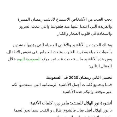
يحب العديد من الأشخاص الاستماع لأناشيد رمضان المميزة
والفريدة التي اعتدنا عليها منذ طفولتنا والتي تبعث السرور
والسعادة في قلوب الصغار والكبار.
وهناك العديد من الأناشيد والأغاني الجميلة التي يؤديها منشدين
بأصوات جميلة ومقربة للقلوب وتبعث الحماس في نفوس الأطفال،
ومن هذه الأناشيد ما سنتحدث عنه عبر موقع
السعودية اليوم
خلال
المقال التالي:
تحميل اغاني رمضان 2023 فى السعودية:
قمنا بتجميع كلمات أجمل الأناشيد الرمضانية التي سنقدمها لكم
عبر موقعنا وإليكم هذه الأناشيد:
أنشودة نور الهلال للمنشد: ماهر زين، كلمات الأغنية:
يا نور الهلال أقبل تعال فالشوق طال، و القلب سما نحو السما
مترنما، لا لا تنقضي انت للروح دواء.