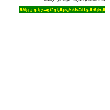
الإجابة: لأنها نشطة كيميائيًا و تتوهج بألوان براقة.