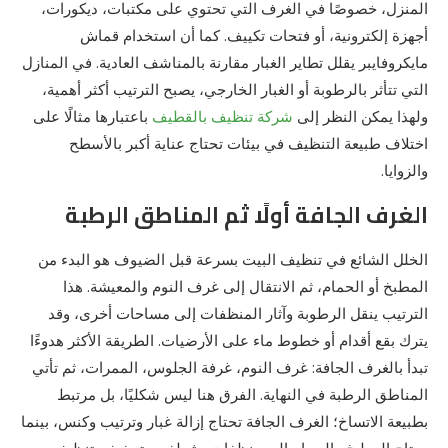
المنزل، خصوصًا في الغرف التي تحتوي على مكتبات، ديكورات،
أجهزة إلكترونية، أو فتحات تكييف. كما أن استخدام قماش
مايكروفايبر يقلل تطاير الغبار مقارنة بالمناشف العادية. في المنازل
التي تتأثر بالرطوبة أو الغبار الخارجي، يصبح الترتيب أكثر أهمية،
ولهذا يمكن النظر إلى
شركة تنظيف بالقطيف
باعتبارها مثالًا على
اختلاف طبيعة التنظيف في بيئات تحتاج عناية أكبر بالأسطح
والزوايا.
الغرف الجافة أولًا ثم المناطق الرطبة
الخلل الشائع في تنظيف البيت بسرعة قبل الضيوف هو البدء من
المطبخ أو الحمام، ثم الانتقال إلى غرف النوم والمعيشة. هذا
الترتيب ينقل الرطوبة وآثار المنظفات إلى مساحات أخرى، وقد
يترك بقع أقدام أو خطوط ماء على الأرضيات. الطريقة الأكثر هدوءًا
تبدأ بالغرف الجافة: غرف النوم، غرفة الجلوس، الممرات، ثم تأتي
المناطق الرطبة في النهاية. الفرق هنا ليس شكليًا، بل مرتبط
بطبيعة الاتساخ؛ الغرف الجافة تحتاج إزالة غبار وترتيب وكنس، بينما