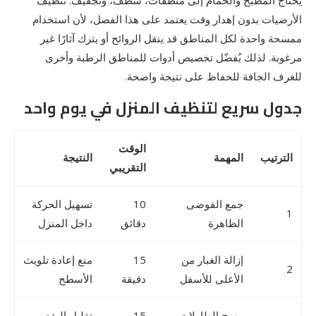
يحتاج المطبخ والحمام إلى منظفات، شطف، وتجفيف. تنظيف
الأرضيات بدون إهدار وقت يعتمد على هذا الفصل، لأن استخدام
ممسحة واحدة لكل المناطق قد ينقل الروائح أو يترك آثارًا غير
مرغوبة. لذلك يُفضّل تخصيص أدوات للمناطق الرطبة وأخرى
للغرف الجافة للحفاظ على نتيجة واضحة.
جدول سريع لتنظيف المنزل في يوم واحد
الوقت
الترتيب
المهمة
النتيجة
التقريبي
جمع الفوضى
10
تسهيل الحركة
1
الظاهرة
دقائق
داخل المنزل
إزالة الغبار من
15
منع إعادة تلويث
2
الأعلى للأسفل
دقيقة
الأسطح
مسح الطاولات
15
تقليل البقع