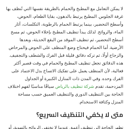
لا يمكن التعامل مع المطبخ والحمام بالطريقة نفسها التي تُنظف بها
غرفة الجلوس. المطبخ يرتبط بالدهون، بقايا الطعام، الحوض،
وأسطح التحضير، بينما يرتبط الحمام بالرطوبة، التكلسات، آثار
الماء، والروائح. لذلك يبدأ تنظيف المطبخ بإخلاء الحوض، ثم مسح
أسطح التحضير، ثم تنظيف الموقد من البقع الحديثة، وبعدها
الأرضية. أما الحمام فيحتاج وضع المنظف على الحوض والمرحاض
والزجاج أولًا، ثم تركه دقائق قليلة قبل الفرك والشطف والتجفيف.
هذه الدقائق تجعل تنظيف المطبخ والحمام في وقت قصير أكثر
فعالية، لأن المنظف يعمل على تفكيك الاتساخ بدل الاعتماد على
الفرك وحده. وفي المدن ذات المنازل الكبيرة أو الجداول
المزدحمة، تقدم
شركة تنظيف بالرياض
سياقًا مناسبًا لفهم اختلاف
الحاجة بين التنظيف الدوري والتنظيف العميق حسب مساحة
المنزل وكثافة الاستخدام.
متى لا يكفي التنظيف السريع؟
تظهر الحاجة إلى تنظيف أعمق عندما لا تختفي الروائح بالتهوية، أو