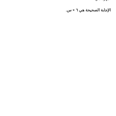
الإجابة الصحيحة هي ٦ × س.