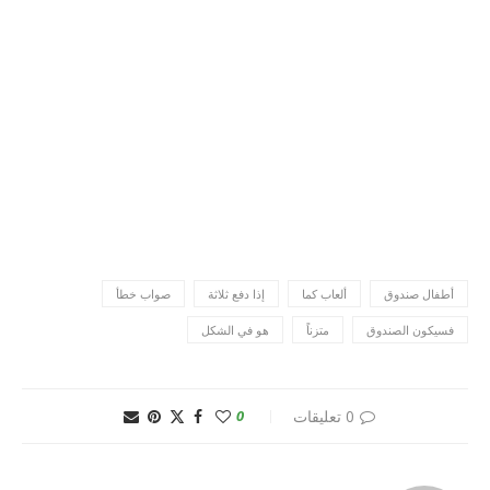
أطفال صندوق
ألعاب كما
إذا دفع ثلاثة
صواب خطأ
فسيكون الصندوق
متزناً
هو في الشكل
0 تعليقات
0