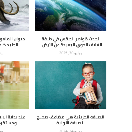
تحدث ظواهر الطقس في طبقة
حيوان المام
الغلاف الجوي البعيدة عن الأرض...
الجليد كام
يوليو 30, 2025
يناير
الصيغة الجزيئية هي مضاعف صحيح
عند بداية الار
للصيغة الأولية
ومستقرة ع
يونيو 24, 2024
يوليو