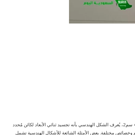
أي المناطق المظللة في الأشكال أدناه تزيد مساحتها عن 40 سم2، يُعرف الشكل الهندسي بأنه تجسيد ثنائي الأبعاد لكائن مُحدد
م وخصائص مختلفة. بعض الأمثلة الشائعة للأشكال الهندسية تشمل