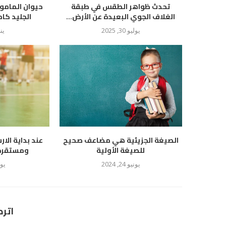
تحدث ظواهر الطقس في طبقة
حيوان المام
الغلاف الجوي البعيدة عن الأرض...
الجليد كام
يوليو 30, 2025
يناير
الصيغة الجزيئية هي مضاعف صحيح
عند بداية الار
للصيغة الأولية
ومستقرة ع
يونيو 24, 2024
يوليو
اتر