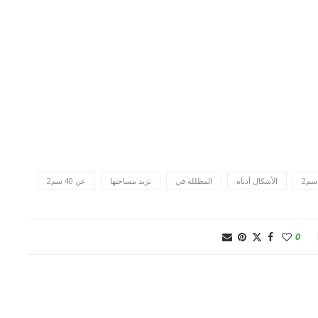
الأشكال أدناه
المظللة في
تزيد مساحتها
عن 40 سم2
0