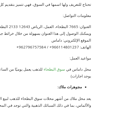
تحتاج للتعريف ولها اسمها في السوق، فهي تتميز بتقديم كل 
معلومات التواصل:
العنوان: 7665 البطحاء، العمل، الرياض 12643 2133 البطحاء، العمل، الرياض 12643، المملكة العربية السعودية
ويمكنك الوصول إلى هذا العنوان بسهولة من خلال خرائط ج
الموقع الإلكتروني: داماس
الهاتف: 966114801237+ / 962796757584+
مواعيد العمل:
محل داماس في
سوق البطحاء
يوجد اجازات)
مجوهرات ملاك:
يعد محل ملاك من أشهر محلات سوق البطحاء للذهب لبيع ال
والألماس، بما في ذلك السبائك الذهبية والتي توجد في المح