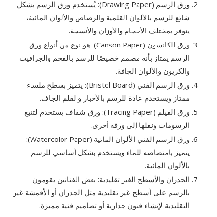
ورق الرسم (Drawing Paper): يُستخدم ورق الرسم بشكل
شائع للرسم بالألوان القلمية والرصاص والألوان المائية،
يتوفر بمختلف الأحجام والأوزان والأنسجة.
ورق الكانسون (Canson Paper): هو نوع من أنواع ورق
الرسم يمتاز بأنه مصمم خصيصًا للرسم بالفحم والجرافيت
والكريون والألوان الجافة.
ورق الرسم الفني (Bristol Board): يتميز بسطح ملساء
ممتاز ويستخدم عادة للرسم بالأحبار والقلم الجاف.
ورق الفيلم (Tracing Paper): ورق شفاف يستخدم لتتبع
الرسومات ونقلها إلى ورقة أخرى.
ورق الرسم الفني الألوان المائية (Watercolor Paper):
يتميز بامتصاصه للماء ويستخدم بشكل أساسي للرسم
بالألوان المائية.
الجدران والأسطح الغير تقليدية: بعض الفنانين يقومون
بالرسم على أسطح غير تقليدية مثل الجدران أو الأقمشة غير
التقليدية لإنشاء فنون جدارية أو تصاميم فنية مميزة.